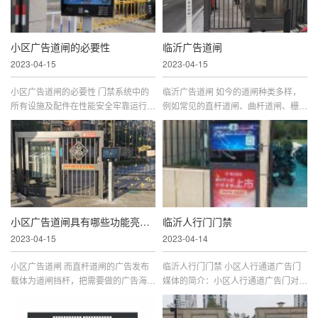
小区广告道闸的必要性
临沂广告道闸
2023-04-15
2023-04-15
小区广告道闸的必要性 门禁系统中的
临沂广告道闸 如今的道闸种类多样，
所有设施及配件在性能安全牢靠运行的
例如常见的直杆道闸、曲杆道闸、栅栏
同时！并可在有效事情充实包管运用者
门道闸、翻页广告道闸、灯箱广告道
环境的安全性，壮大的真时监控罪能和
闸、LED广告道闸、卡布广告道闸等，
联动罪能。道闸的种类主要包罗...
虽然应用的领域不尽相同，但是都具...
小区广告道闸具有哪些功能亮点？
临沂人行门门禁
2023-04-15
2023-04-14
小区广告道闸 而直杆道闸的广告发布
临沂人行门门禁 小区人行通道广告门
载体为道闸挡杆，把需要做的广告海报
媒体的简介：小区人行通道广告门对于
贴在直杆道闸上，在社区现有道闸挡杆
广告的传播而言，以社区或者商业区作
上设置广告牌。这种广告形式我们通常
为户外媒体的投放区，把目标群体从分