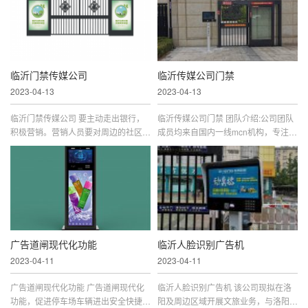
称之为道杆广告。道闸广告的应...
散的流动群体转向稳定的有针对...
临沂门禁传媒公司
临沂传媒公司门禁
2023-04-13
2023-04-13
临沂门禁传媒公司 要主动走出银行，
临沂传媒公司门禁 团队介绍:公司团队
积极营销。营销人员要对周边的社区资
成员均来自国内一线mcn机构，专注快
源、环境变化、市场动态等进行认真的
手直播电商。拥有长期合作的快手主播
调查分析，及时掌握信息，并根据相关
资源，比如辛巴，散打哥，葵儿，猫妹
信息，积极、主动开展工作，走...
妹，炫迈妹等30多位。均为一手资...
广告道闸现代化功能
临沂人脸识别广告机
2023-04-11
2023-04-11
广告道闸现代化功能 广告道闸现代化
临沂人脸识别广告机 该公司现拟在洛
功能，促进停车场车辆进出安全快捷，
阳及周边区域开展文旅业务，与洛阳洛