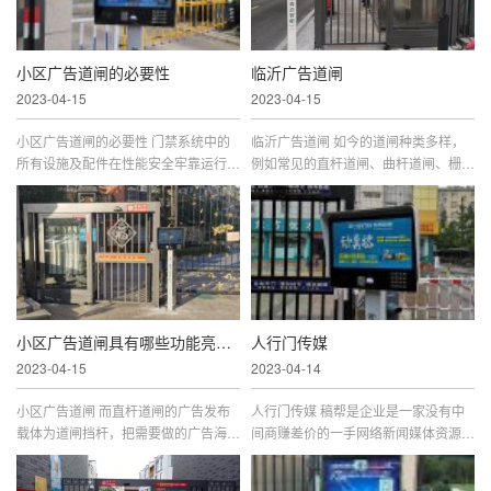
小区广告道闸的必要性
临沂广告道闸
2023-04-15
2023-04-15
小区广告道闸的必要性 门禁系统中的
临沂广告道闸 如今的道闸种类多样，
所有设施及配件在性能安全牢靠运行的
例如常见的直杆道闸、曲杆道闸、栅栏
同时！并可在有效事情充实包管运用者
门道闸、翻页广告道闸、灯箱广告道
环境的安全性，壮大的真时监控罪能和
闸、LED广告道闸、卡布广告道闸等，
联动罪能。道闸的种类主要包罗...
虽然应用的领域不尽相同，但是都具...
小区广告道闸具有哪些功能亮点？
人行门传媒
2023-04-15
2023-04-14
小区广告道闸 而直杆道闸的广告发布
人行门传媒 稿帮是企业是一家没有中
载体为道闸挡杆，把需要做的广告海报
间商赚差价的一手网络新闻媒体资源交
贴在直杆道闸上，在社区现有道闸挡杆
易平台,打造广告主与媒体编辑直接交
上设置广告牌。这种广告形式我们通常
易的创新交易模式与超极速发布时效,