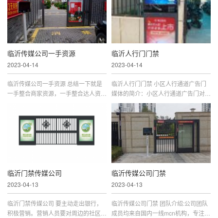
称之为道杆广告。道闸广告的应...
为您提供媒体内容创作、媒体资源...
临沂传媒公司一手资源
临沂人行门门禁
2023-04-14
2023-04-14
临沂传媒公司一手资源 总结一下就是
临沂人行门门禁 小区人行通道广告门
一手整合商家资源，一手整合达人资
媒体的简介：小区人行通道广告门对于
源，然后转化成自己的收益。这个模式
广告的传播而言，以社区或者商业区作
前期几乎不需要投入，未来还能扩展成
为户外媒体的投放区，把目标群体从分
本地代运营项目，发展前景是非常...
散的流动群体转向稳定的有针对...
临沂门禁传媒公司
临沂传媒公司门禁
2023-04-13
2023-04-13
临沂门禁传媒公司 要主动走出银行，
临沂传媒公司门禁 团队介绍:公司团队
积极营销。营销人员要对周边的社区资
成员均来自国内一线mcn机构，专注快