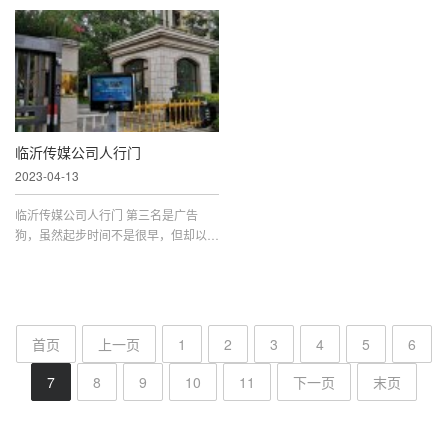
源、环境变化、市场动态等进行认真的
手直播电商。拥有长期合作的快手主播
调查分析，及时掌握信息，并根据相关
资源，比如辛巴，散打哥，葵儿，猫妹
信息，积极、主动开展工作，走...
妹，炫迈妹等30多位。均为一手资...
临沂传媒公司人行门
2023-04-13
临沂传媒公司人行门 第三名是广告
狗，虽然起步时间不是很早，但却以众
多一手优势资源、良好的服务态度和超
低的价格，快速赢得了媒介同行、企业
等客户青睐。广告狗的发稿速度和...
首页
上一页
1
2
3
4
5
6
7
8
9
10
11
下一页
末页